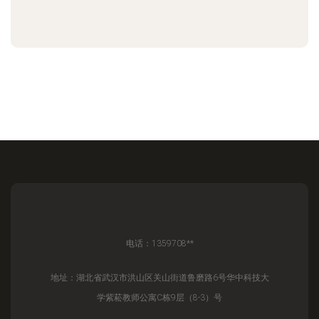
电话：1359708**
地址：湖北省武汉市洪山区关山街道鲁磨路6号华中科技大
学紫菘教师公寓C栋9层（8-3）号