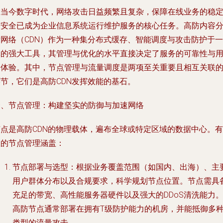
在当今数字时代，网络攻击日益频繁且复杂，保障在线业务的稳
与安全已成为企业信息系统运行维护服务的核心任务。高防内容
发网络（CDN）作为一种集分布式缓存、智能调度与攻击防护于一
体的强大工具，其管理与优化的水平直接决定了服务的可靠性与
户体验。其中，
节点管理
与
流量调度
是两项至关重要且相互关联
环节，它们是高防CDN发挥效能的基石。
一、节点管理：构建坚实的防御与加速网络
节点是高防CDN的物理载体，遍布全球或特定区域的数据中心。有
效的节点管理涵盖：
节点部署与选型
：根据业务覆盖范围（如国内、出海）、主
用户群体分布以及合规要求，科学规划节点位置。节点需具
充足的带宽、高性能服务器硬件以及强大的DDoS清洗能力
高防节点通常部署在拥有T级防护能力的机房，并能抵御多
类型的流量攻击。