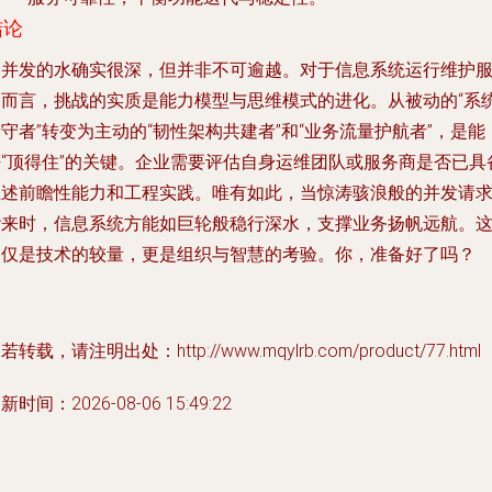
结论
高并发的水确实很深，但并非不可逾越。对于信息系统运行维护
务而言，挑战的实质是能力模型与思维模式的进化。从被动的“系
守者”转变为主动的“韧性架构共建者”和“业务流量护航者”，是能
否“顶得住”的关键。企业需要评估自身运维团队或服务商是否已具
上述前瞻性能力和工程实践。唯有如此，当惊涛骇浪般的并发请
袭来时，信息系统方能如巨轮般稳行深水，支撑业务扬帆远航。
不仅是技术的较量，更是组织与智慧的考验。你，准备好了吗？
若转载，请注明出处：http://www.mqylrb.com/product/77.html
新时间：2026-08-06 15:49:22