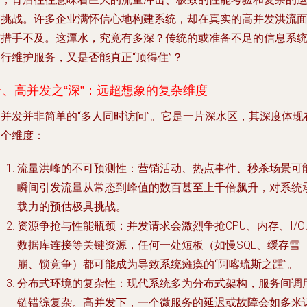
维挑战。许多企业满怀信心地构建系统，却在真实的高并发洪流
前措手不及。这潭水，究竟有多深？传统的或准备不足的信息系
行维护服务，又是否能真正“顶得住”？
一、高并发之“深”：远超想象的复杂维度
高并发并非简单的“多人同时访问”。它是一片深水区，其深度体现
多个维度：
流量洪峰的不可预测性
：营销活动、热点事件、秒杀场景可
瞬间引发流量从常态到峰值的数百甚至上千倍飙升，对系统
载力的预估极具挑战。
资源争抢与性能瓶颈
：并发请求会激烈争抢CPU、内存、I/O
数据库连接等关键资源，任何一处短板（如慢SQL、缓存雪
崩、锁竞争）都可能成为导致系统瘫痪的“阿喀琉斯之踵”。
分布式环境的复杂性
：现代系统多为分布式架构，服务间调
链错综复杂。高并发下，一个微服务的延迟或故障会如多米