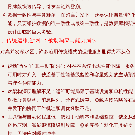
骨牌般快速传导，引发全链路雪崩。
数据一致性与事务难题
：在超高并发下，既要保证海量读写
能，又要维护数据的强一致性或最终一致性，是数据库和架
设计面临的巨大考验。
二、传统运维之“困”：被动响应与能力局限
面对高并发深水区，许多沿用传统模式的运维服务显得力不从心
被动“救火”而非主动“防洪”
：往往在系统出现性能下降、服务
可用时才介入，缺乏基于性能基线监控和容量规划的主动预
与弹性伸缩能力。
对架构深层理解不足
：运维可能局限于基础设施和单机性能
对微服务架构、消息队列、分布式缓存、负载均衡策略等在
并发下的协同工作机理和调优经验不足。
工具链与自动化程度低
：依赖手动脚本和基础监控，缺乏从
链路压测、智能限流降级到故障自愈的完整自动化工具链支
持，无法应对瞬时冲击。