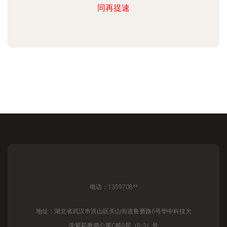
同再提速
电话：1359708**
地址：湖北省武汉市洪山区关山街道鲁磨路6号华中科技大
学紫菘教师公寓C栋9层（8-3）号