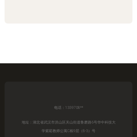
电话：1359708**
地址：湖北省武汉市洪山区关山街道鲁磨路6号华中科技大
学紫菘教师公寓C栋9层（8-3）号