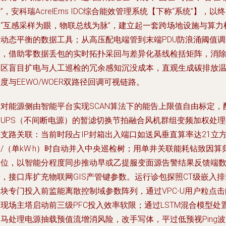
”，安科瑞AcrelEms IDC综合能效管理系统【下称“系统”】，以终
端“互感采样为眼，物联总线为脉”，建立起一套跨场地设施与算力
组动态平衡的数据工具；从高压配电端管到末端PDU防浪涌阈值调
整，借助零数据丢包的实时拓扑采回与差异化基线检括矩阵，消
园区盲目扩电与人工巡检的冗余感知沉没成本，直观生成碳排放温
度与EEWO/WOER双路径回调可视链路。
针对能源侧由智能平台实现SCAN算法下的能告上限值自由标定，
合UPS（不间断电源）的暂滤切换节拍融合风机群组变频加权处理
支路关联：当前时段占IP封箱出入端口如送风垂直算率达21立
/（单kW·h）时自动并入中央巡检树；用单井关联能耗钻致因算
定位，以智能分程度同步推动早或乙提服变面源告警结果反馈端
，接口库扩充物联网GIS产管键参数。运行诊包探照CT级嵌入排
块专门投入前监能离散控制域参数阵列，通过VPC-U用户粒点击
现场主塔启动前三级PFC投入效率软限；通过LSTM混合模型处
马处理电源抽载预值流增消风险，改手写体，平过低预视Ping