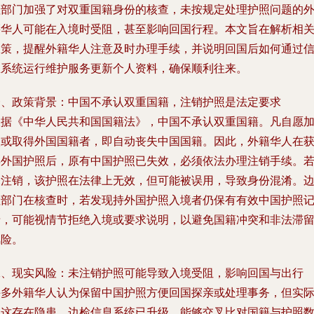
理部门加强了对双重国籍身份的核查，未按规定处理护照问题的
籍华人可能在入境时受阻，甚至影响回国行程。本文旨在解析相
政策，提醒外籍华人注意及时办理手续，并说明回国后如何通过
息系统运行维护服务更新个人资料，确保顺利往来。
一、政策背景：中国不承认双重国籍，注销护照是法定要求
根据《中华人民共和国国籍法》，中国不承认双重国籍。凡自愿
入或取得外国国籍者，即自动丧失中国国籍。因此，外籍华人在
得外国护照后，原有中国护照已失效，必须依法办理注销手续。
未注销，该护照在法律上无效，但可能被误用，导致身份混淆。
检部门在核查时，若发现持外国护照入境者仍保有有效中国护照
录，可能视情节拒绝入境或要求说明，以避免国籍冲突和非法滞
风险。
二、现实风险：未注销护照可能导致入境受阻，影响回国与出行
许多外籍华人认为保留中国护照方便回国探亲或处理事务，但实
上这存在隐患。边检信息系统已升级，能够交叉比对国籍与护照