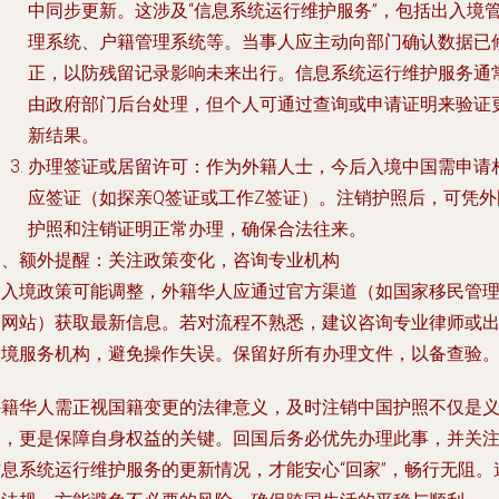
中同步更新。这涉及“信息系统运行维护服务”，包括出入境
理系统、户籍管理系统等。当事人应主动向部门确认数据已
正，以防残留记录影响未来出行。信息系统运行维护服务通
由政府部门后台处理，但个人可通过查询或申请证明来验证
新结果。
办理签证或居留许可：作为外籍人士，今后入境中国需申请
应签证（如探亲Q签证或工作Z签证）。注销护照后，可凭外
护照和注销证明正常办理，确保合法往来。
四、额外提醒：关注政策变化，咨询专业机构
出入境政策可能调整，外籍华人应通过官方渠道（如国家移民管
局网站）获取最新信息。若对流程不熟悉，建议咨询专业律师或
入境服务机构，避免操作失误。保留好所有办理文件，以备查验
外籍华人需正视国籍变更的法律意义，及时注销中国护照不仅是
务，更是保障自身权益的关键。回国后务必优先办理此事，并关
信息系统运行维护服务的更新情况，才能安心“回家”，畅行无阻。