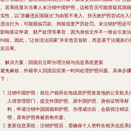
据。若系统显示当事人未注销中国护照，边检官员可能质疑其国
真实性，以“涉嫌违反国籍法”为由暂不准入。持无效护照尝试出入
属违法行为，可能面临罚款、拘留或更严厉处罚。未注销护照还
能影响签证申请、财产处理等事宜，因为身份文件不一致会引发
律纠纷。因此，“让你没法回家”并非危言耸听，而是基于法规执行
现实后果。
三、解决方案：回国后立即办理注销与信息系统更新
为避免麻烦，外籍华人回国后应第一时间处理护照问题。具体步
如下：
注销中国护照：前往户籍所在地或原护照签发地的公安机关
入境管理部门，提交外国护照、原中国护照、身份证明等材
料，申请注销中国国籍和护照。办理成功后，会获得注销证
明，原有护照将被剪角作废。
更新信息系统：注销护照后，需确保个人资料在相关信息系