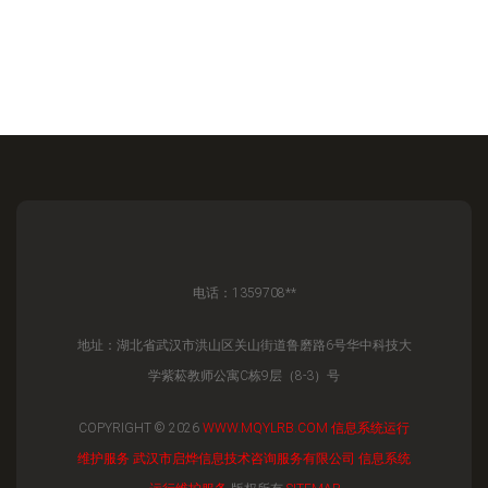
电话：1359708**
地址：湖北省武汉市洪山区关山街道鲁磨路6号华中科技大
学紫菘教师公寓C栋9层（8-3）号
COPYRIGHT © 2026
WWW.MQYLRB.COM
信息系统运行
维护服务
武汉市启烨信息技术咨询服务有限公司
信息系统