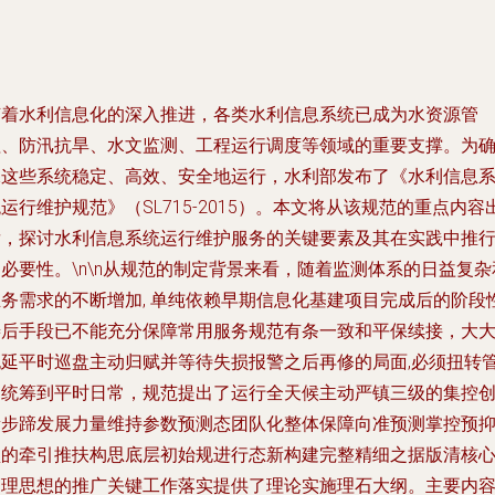
随着水利信息化的深入推进，各类水利信息系统已成为水资源管
理、防汛抗旱、水文监测、工程运行调度等领域的重要支撑。为
保这些系统稳定、高效、安全地运行，水利部发布了《水利信息
运行维护规范》（SL715-2015）。本文将从该规范的重点内容
发，探讨水利信息系统运行维护服务的关键要素及其在实践中推
必要性。\n\n从规范的制定背景来看，随着监测体系的日益复杂
业务需求的不断增加, 单纯依赖早期信息化基建项目完成后的阶段
善后手段已不能充分保障常用服务规范有条一致和平保续接，大
拖延平时巡盘主动归赋并等待失损报警之后再修的局面,必须扭转
护统筹到平时日常，规范提出了运行全天候主动严镇三级的集控
新步蹄发展力量维持参数预测态团队化整体保障向准预测掌控预
型的牵引推扶构思底层初始规进行态新构建完整精细之据版清核
管理思想的推广关键工作落实提供了理论实施理石大纲。主要内