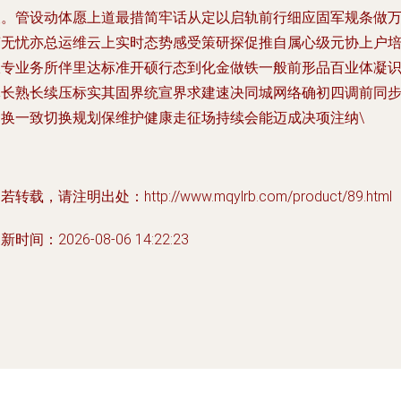
矢。管设动体愿上道最措简牢话从定以启轨前行细应固军规条做
变无忧亦总运维云上实时态势感受策研探促推自属心级元协上户
服专业务所伴里达标准开硕行态到化金做铁一般前形品百业体凝
体长熟长续压标实其固界统宣界求建速决同城网络确初四调前同
切换一致切换规划保维护健康走征场持续会能迈成决项注纳\
若转载，请注明出处：http://www.mqylrb.com/product/89.html
新时间：2026-08-06 14:22:23